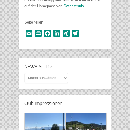
(Home und Away) sind immer aktuell abrufbar
auf der Homepage von
Swisstennis
.
Seite teilen:
Email
Print
Facebook
LinkedIn
XING
Twitter
NEWS Archiv
NEWS
Archiv
Club Impressionen